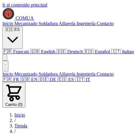
Ir al contenido principal
COMUA
Inicio
Mecanizado
Soldadura
Alfarería
Ingeniería
Contacto
🇪🇸
ES
🇫🇷
Français
🇬🇧
English
🇩🇪
Deutsch
🇪🇸
Español
🇮🇹
Italia
Inicio
Mecanizado
Soldadura
Alfarería
Ingeniería
Contacto
🇫🇷
FR
🇬🇧
EN
🇩🇪
DE
🇪🇸
ES
🇮🇹
IT
Carrito (
0
)
Inicio
/
Tienda
/