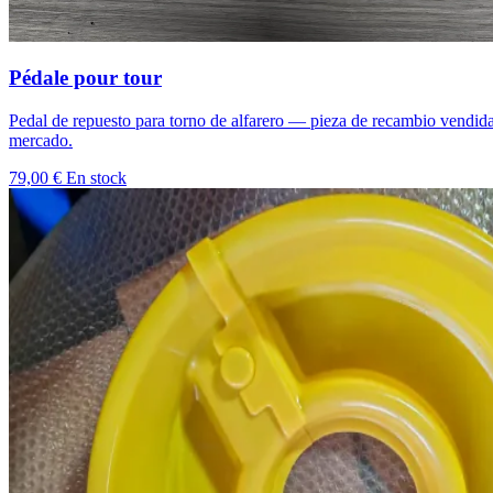
Pédale pour tour
Pedal de repuesto para torno de alfarero — pieza de recambio vendi
mercado.
79,00 €
En stock