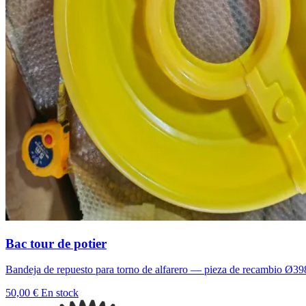
Bac tour de potier
Bandeja de repuesto para torno de alfarero — pieza de recambio Ø398
50,00 €
En stock