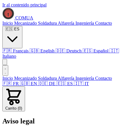
Ir al contenido principal
COMUA
Inicio
Mecanizado
Soldadura
Alfarería
Ingeniería
Contacto
🇪🇸
ES
🇫🇷
Français
🇬🇧
English
🇩🇪
Deutsch
🇪🇸
Español
🇮🇹
Italiano
Inicio
Mecanizado
Soldadura
Alfarería
Ingeniería
Contacto
🇫🇷
FR
🇬🇧
EN
🇩🇪
DE
🇪🇸
ES
🇮🇹
IT
Carrito (
0
)
Aviso legal