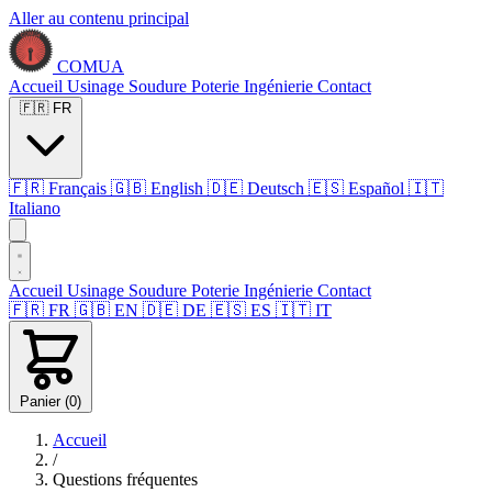
Aller au contenu principal
COMUA
Accueil
Usinage
Soudure
Poterie
Ingénierie
Contact
🇫🇷
FR
🇫🇷
Français
🇬🇧
English
🇩🇪
Deutsch
🇪🇸
Español
🇮🇹
Italiano
Accueil
Usinage
Soudure
Poterie
Ingénierie
Contact
🇫🇷
FR
🇬🇧
EN
🇩🇪
DE
🇪🇸
ES
🇮🇹
IT
Panier (
0
)
Accueil
/
Questions fréquentes