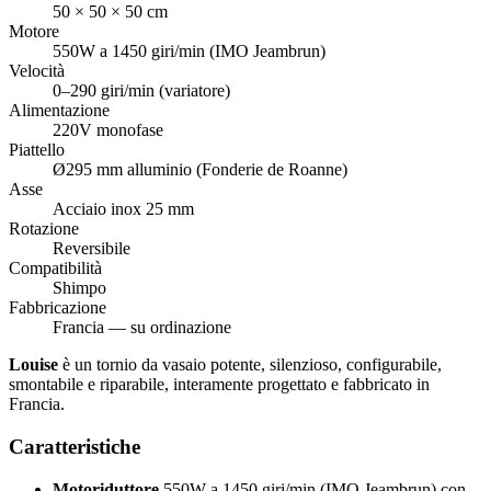
50 × 50 × 50 cm
Motore
550W a 1450 giri/min (IMO Jeambrun)
Velocità
0–290 giri/min (variatore)
Alimentazione
220V monofase
Piattello
Ø295 mm alluminio (Fonderie de Roanne)
Asse
Acciaio inox 25 mm
Rotazione
Reversibile
Compatibilità
Shimpo
Fabbricazione
Francia — su ordinazione
Louise
è un tornio da vasaio potente, silenzioso, configurabile,
smontabile e riparabile, interamente progettato e fabbricato in
Francia.
Caratteristiche
Motoriduttore
550W a 1450 giri/min (IMO Jeambrun) con