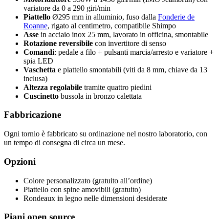
variatore da 0 a 290 giri/min
Piattello
Ø295 mm in alluminio, fuso dalla
Fonderie de
Roanne
, rigato al centimetro, compatibile Shimpo
Asse
in acciaio inox 25 mm, lavorato in officina, smontabile
Rotazione reversibile
con invertitore di senso
Comandi
: pedale a filo + pulsanti marcia/arresto e variatore +
spia LED
Vaschetta
e piattello smontabili (viti da 8 mm, chiave da 13
inclusa)
Altezza regolabile
tramite quattro piedini
Cuscinetto
bussola in bronzo calettata
Fabbricazione
Ogni tornio è fabbricato su ordinazione nel nostro laboratorio, con
un tempo di consegna di circa un mese.
Opzioni
Colore personalizzato (gratuito all’ordine)
Piattello con spine amovibili (gratuito)
Rondeaux in legno nelle dimensioni desiderate
Piani open source