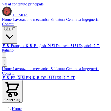
Vai al contenuto principale
COMUA
Home
Lavorazione meccanica
Saldatura
Ceramica
Ingegneria
Contatti
🇮🇹
IT
🇫🇷
Français
🇬🇧
English
🇩🇪
Deutsch
🇪🇸
Español
🇮🇹
Italiano
Home
Lavorazione meccanica
Saldatura
Ceramica
Ingegneria
Contatti
🇫🇷
FR
🇬🇧
EN
🇩🇪
DE
🇪🇸
ES
🇮🇹
IT
Carrello (
0
)
Home