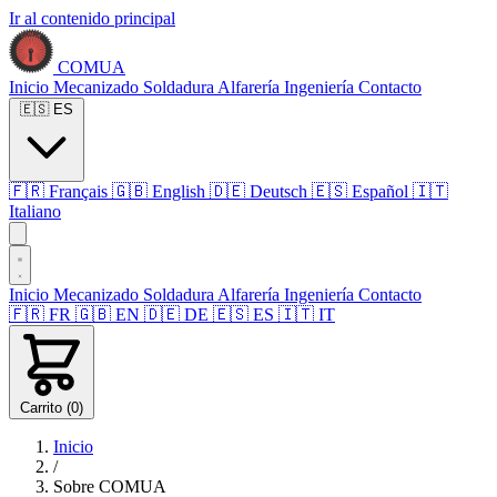
Ir al contenido principal
COMUA
Inicio
Mecanizado
Soldadura
Alfarería
Ingeniería
Contacto
🇪🇸
ES
🇫🇷
Français
🇬🇧
English
🇩🇪
Deutsch
🇪🇸
Español
🇮🇹
Italiano
Inicio
Mecanizado
Soldadura
Alfarería
Ingeniería
Contacto
🇫🇷
FR
🇬🇧
EN
🇩🇪
DE
🇪🇸
ES
🇮🇹
IT
Carrito (
0
)
Inicio
/
Sobre COMUA