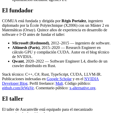
El fundador
COMUA está fundada y dirigida por
Régis Portalez
, ingeniero
diplomado por la École Polytechnique (X2006) con un Máster 2 en
Matemáticas (Orsay). Quince años de experiencia en desarrollo de
software e I+D antes de fundar el taller:
Microsoft (Redmond)
, 2012–2015 — ingeniero de software.
Altimesh (París)
, 2015–2020 — Research Engineer en
cálculo GPU y compilación CUDA. Autor en el blog técnico
de NVIDIA.
Qwant
, 2020–2022 — Software Engineer L4, diseño de un
crawler distribuido en Rust.
Stack técnico: C++, C#, Rust, TypeScript, CUDA, LLVM-IR.
Publicaciones indexadas en
Google Scholar
y en el
NVIDIA
Developer Blog
. Perfil freelance:
Malt
. Código público:
github.com/JeWaVe
. Comentario público:
x-alternative.org
.
El taller
El taller de Aucamville está equipado para el mecanizado