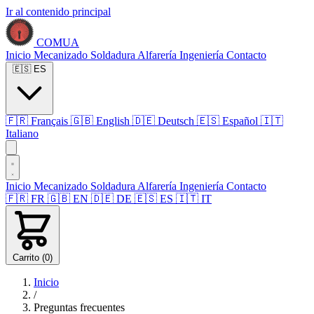
Ir al contenido principal
COMUA
Inicio
Mecanizado
Soldadura
Alfarería
Ingeniería
Contacto
🇪🇸
ES
🇫🇷
Français
🇬🇧
English
🇩🇪
Deutsch
🇪🇸
Español
🇮🇹
Italiano
Inicio
Mecanizado
Soldadura
Alfarería
Ingeniería
Contacto
🇫🇷
FR
🇬🇧
EN
🇩🇪
DE
🇪🇸
ES
🇮🇹
IT
Carrito (
0
)
Inicio
/
Preguntas frecuentes